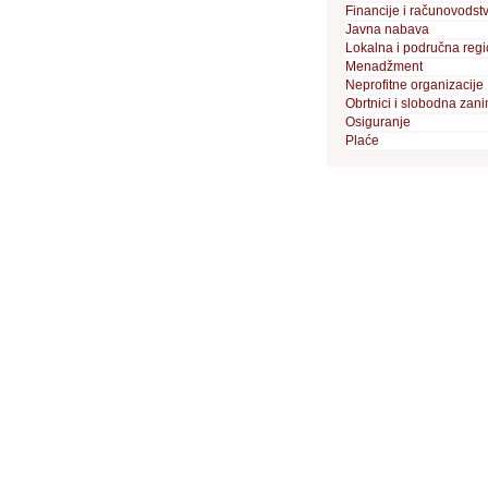
Financije i računovodst
Javna nabava
Lokalna i područna reg
Menadžment
Neprofitne organizacije
Obrtnici i slobodna zan
Osiguranje
Plaće