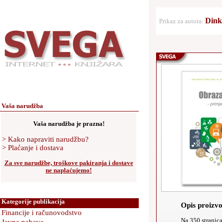
Dink
Prikaz za autora:
©
2026
. Innova SOFTWARE d.o.o., Varaždin. Sva prava pridržana.
Vaša narudžba
Vaša narudžba je prazna!
> Kako napraviti narudžbu?
> Plaćanje i dostava
Za sve narudžbe, troškove pakiranja i dostave
ne naplaćujemo!
Kategorije publikacija
Opis proizv
Financije i računovodstvo
Na 350 stranica