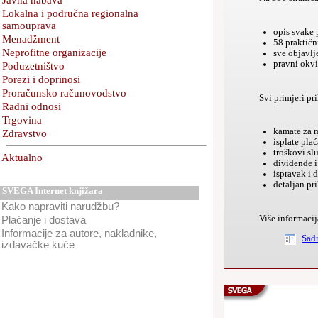
Javna nabava
Lokalna i područna regionalna
samouprava
opis svake
Menadžment
58 praktič
Neprofitne organizacije
sve objavlj
pravni okvir
Poduzetništvo
Porezi i doprinosi
Proračunsko računovodstvo
Svi primjeri pr
Radni odnosi
Trgovina
kamate za m
Zdravstvo
isplate pla
troškovi sl
Aktualno
dividende i 
ispravak i 
detaljan pr
SVEGA Internet knjižara
Kako napraviti narudžbu?
Više informacij
Plaćanje i dostava
Informacije za autore, nakladnike,
Sadr
izdavačke kuće